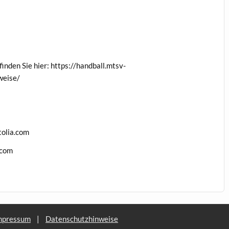
nden Sie hier: https://handball.mtsv-
weise/
tolia.com
.com
mpressum
|
Datenschutzhinweise