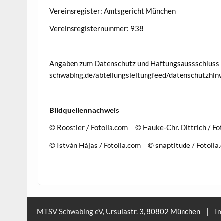
Vereinsregister: Amtsgericht München
Vereinsregisternummer: 938
Angaben zum Datenschutz und Haftungsaussschluss fi
schwabing.de/abteilungsleitungfeed/datenschutzhin
Bildquellennachweis
© Roostler / Fotolia.com © Hauke-Chr. Dittrich / Fo
© István Hájas / Fotolia.com © snaptitude / Fotolia
MTSV Schwabing eV
, Ursulastr. 3, 80802 München
|
I