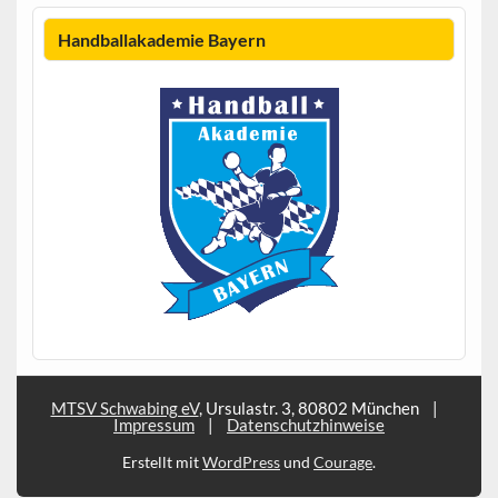
Handballakademie Bayern
MTSV Schwabing eV
, Ursulastr. 3, 80802 München
|
Impressum
|
Datenschutzhinweise
Erstellt mit
WordPress
und
Courage
.