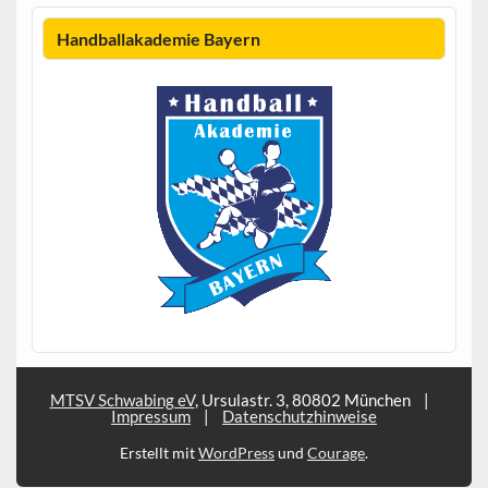
Handballakademie Bayern
MTSV Schwabing eV
, Ursulastr. 3, 80802 München
|
Impressum
|
Datenschutzhinweise
Erstellt mit
WordPress
und
Courage
.