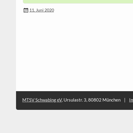
11. Juni 2020
MTSV Schwabing eV
, Ursulastr. 3, 80802 München
|
I