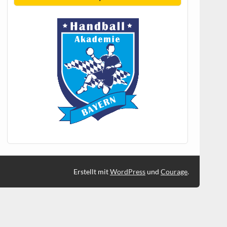
Erstellt mit
WordPress
und
Courage
.