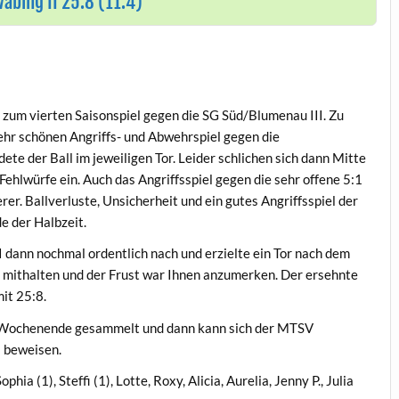
bing II 25:8 (11:4)
es zum vierten Saisonspiel gegen die SG Süd/Blumenau III. Zu
ehr schönen Angriffs- und Abwehrspiel gegen die
e der Ball im jeweiligen Tor. Leider schlichen sich dann Mitte
 Fehlwürfe ein. Auch das Angriffsspiel gegen die sehr offene 5:1
r. Ballverluste, Unsicherheit und ein gutes Angriffsspiel der
e der Halbzeit.
I dann nochmal ordentlich nach und erzielte ein Tor nach dem
mithalten und der Frust war Ihnen anzumerken. Der ersehnte
mit 25:8.
te Wochenende gesammelt und dann kann sich der MTSV
 beweisen.
ophia (1), Steffi (1), Lotte, Roxy, Alicia, Aurelia, Jenny P., Julia