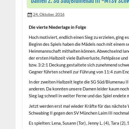
Damen 2: SG Süd/Blumenau III -MTSV Schwa
24. Oktober 2016
Die vierte Niederlage in Folge
Hoch motiviert, endlich einen Sieg zu erzielen, ging 
Beginn des Spiels haben die Mädels noch mit einem s
Heimmannschaft mithalten können. Abwechselnd landet
der ersten Halbzeit viele Ballverluste, Fehlpässe und
bzw. 3:2:1 Deckung gestaltete sich zunehmend schwere
Gegner führten schnell zur Führung von 11:4 zum End
In der zweiten Halbzeit legte die SG Süd/Blumenau II
anderen. Da konnten unsere Damen leider kaum noch 
Sieg lag schnell in weiter Ferne und das Spiel endete 
Jetzt werden erst mal wieder Kräfte für das nächs
Schwabing II gegen den SV München Laim III nochmal
Es spielten: Lena, Susann (Tor), Jenny L. (4), Tara (2), S