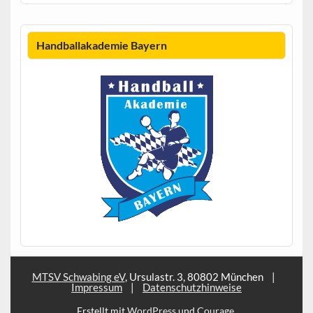
Handballakademie Bayern
MTSV Schwabing eV
, Ursulastr. 3, 80802 München
|
Impressum
|
Datenschutzhinweise
Erstellt mit
WordPress
und
Courage
.