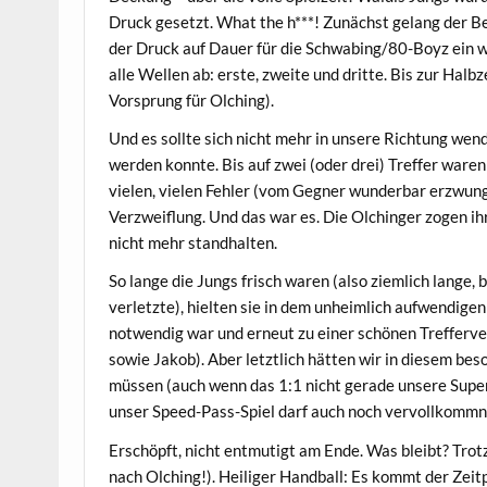
Druck gesetzt. What the h***! Zunächst gelang der Bef
der Druck auf Dauer für die Schwabing/80-Boyz ein w
alle Wellen ab: erste, zweite und dritte. Bis zur Halbz
Vorsprung für Olching).
Und es sollte sich nicht mehr in unsere Richtung we
werden konnte. Bis auf zwei (oder drei) Treffer waren
vielen, vielen Fehler (vom Gegner wunderbar erzwung
Verzweiflung. Und das war es. Die Olchinger zogen ih
nicht mehr standhalten.
So lange die Jungs frisch waren (also ziemlich lange, b
verletzte), hielten sie in dem unheimlich aufwendigen 
notwendig war und erneut zu einer schönen Trefferver
sowie Jakob). Aber letztlich hätten wir in diesem bes
müssen (auch wenn das 1:1 nicht gerade unsere Supers
unser Speed-Pass-Spiel darf auch noch vervollkommn
Erschöpft, nicht entmutigt am Ende. Was bleibt? Trot
nach Olching!). Heiliger Handball: Es kommt der Zeitp