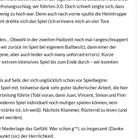
reiungsschlag, wir führten 3:0. Doch schnell zeigte sich, dass
enig zu hoch war. Denn auch nach vorne spulte die Heimtruppe
eit drehte sich das Spiel (ich erinnere mich an vier Tore
nden… Obwohl in der zweiten Halbzeit noch mal rangeschnuppert
 wir zurück im Spiel bei eigenem Ballbesitz, dann einer der
ene, aber auch leider auch many unforced errors). Kurze
r extrem intensives Spiel bis zum Ende durch – wir konnten
is auf Sebi, der sich unglücklich schon vor Spielbeginn
Spiel mit, teilweise dank sehr guter läuferischer Arbeit, die hier
teilung führte (Tobi voran, dann Juan, Vincent, Simon und Finn
onderen Spiel individuell noch mutiger spielen können, nein
tärke ist, ich weiß). Nächste Klammer, flüsternd zu lesen (und
et werden).
z Niederlage das Gefühl: War schon g**l, so insgesamt (Danke
unkt (sic) der Herrlichkeit.