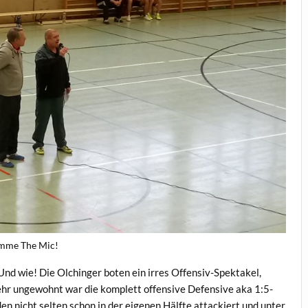
mme The Mic!
nd wie! Die Olchinger boten ein irres Offensiv-Spektakel,
sehr ungewohnt war die komplett offensive Defensive aka 1:5-
en nicht selten schon in der eigenen Hälfte attackiert und unter