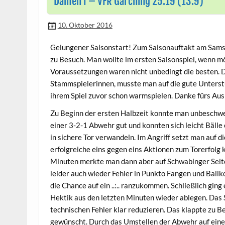
Damen I – VFR Garching 25:19 (13:9)
10. Oktober 2016
Gelungener Saisonstart! Zum Saisonauftakt am Sam
zu Besuch. Man wollte im ersten Saisonspiel, wenn mö
Voraussetzungen waren nicht unbedingt die besten. D
Stammspielerinnen, musste man auf die gute Unterstü
ihrem Spiel zuvor schon warmspielen. Danke fürs Aus
Zu Beginn der ersten Halbzeit konnte man unbeschwe
einer 3-2-1 Abwehr gut und konnten sich leicht Bäll
in sichere Tor verwandeln. Im Angriff setzt man auf 
erfolgreiche eins gegen eins Aktionen zum Torerfolg
Minuten merkte man dann aber auf Schwabinger Seite 
leider auch wieder Fehler in Punkto Fangen und Ballk
die Chance auf ein ..:.. ranzukommen. Schließlich ging
Hektik aus den letzten Minuten wieder ablegen. Das S
technischen Fehler klar reduzieren. Das klappte zu Be
gewünscht. Durch das Umstellen der Abwehr auf eine 