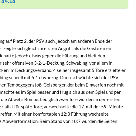
 34:13
ing auf Platz 2, der PSV auch, jedoch am anderen Ende der
eigte sich gleich im ersten Angriff, als die Gäste einen
hatte jedoch etwas gegen die Führung und hielt den
r sehr offensiven 3-2-1-Deckung. Schwabing, vor allem in
ken im Deckungsverband. 4 seiner insgesamt 5 Tore erzielte er
abing schnell mit 5:1 davonzog. Dann schwächte sich der PSV
enen Tempogegenstoß. Geisberger, der beim Einwerfen noch mit
 machte es im Spiel besser und trug sich aus dem Spiel und per
d die Abwehr Bombe. Lediglich zwei Tore wurden in den ersten
ialist für späte Tore, verwechselte die 17. mit der 59. Minute
treffer. Mit einer komfortablen 12:3 Führung wechselte
e Abwehrformation. Beim Stand von 18:7 wurden die Seiten