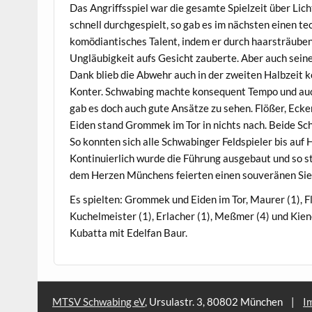
Das Angriffsspiel war die gesamte Spielzeit über Lic
schnell durchgespielt, so gab es im nächsten einen te
komödiantisches Talent, indem er durch haarsträuben
Ungläubigkeit aufs Gesicht zauberte. Aber auch seine
Dank blieb die Abwehr auch in der zweiten Halbzeit k
Konter. Schwabing machte konsequent Tempo und auch 
gab es doch auch gute Ansätze zu sehen. Flößer, Eck
Eiden stand Grommek im Tor in nichts nach. Beide Sch
So konnten sich alle Schwabinger Feldspieler bis auf 
Kontinuierlich wurde die Führung ausgebaut und so
dem Herzen Münchens feierten einen souveränen Sieg
Es spielten: Grommek und Eiden im Tor, Maurer (1), Fl
Kuchelmeister (1), Erlacher (1), Meßmer (4) und Kiene
Kubatta mit Edelfan Baur.
MTSV Schwabing eV
, Ursulastr. 3, 80802 München
|
I