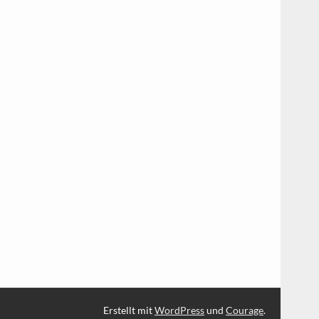
Erstellt mit
WordPress
und
Courage
.