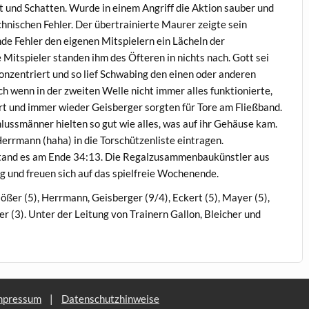
ht und Schatten. Wurde in einem Angriff die Aktion sauber und
chnischen Fehler. Der übertrainierte Maurer zeigte sein
de Fehler den eigenen Mitspielern ein Lächeln der
 Mitspieler standen ihm des Öfteren in nichts nach. Gott sei
onzentriert und so lief Schwabing den einen oder anderen
wenn in der zweiten Welle nicht immer alles funktionierte,
ert und immer wieder Geisberger sorgten für Tore am Fließband.
lussmänner hielten so gut wie alles, was auf ihr Gehäuse kam.
Herrmann (haha) in die Torschützenliste eintragen.
 stand es am Ende 34:13. Die Regalzusammenbaukünstler aus
 und freuen sich auf das spielfreie Wochenende.
ößer (5), Herrmann, Geisberger (9/4), Eckert (5), Mayer (5),
r (3). Unter der Leitung von Trainern Gallon, Bleicher und
mpressum
|
Datenschutzhinweise