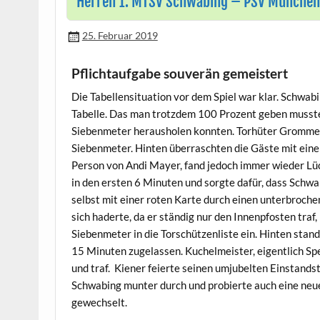
Herren 1: MTSV Schwabing – PSV München
25. Februar 2019
Pflichtaufgabe souverän gemeistert
Die Tabellensituation vor dem Spiel war klar. Schwab
Tabelle. Das man trotzdem 100 Prozent geben musste, z
Siebenmeter herausholen konnten. Torhüter Grommek 
Siebenmeter. Hinten überraschten die Gäste mit eine
Person von Andi Mayer, fand jedoch immer wieder Lüc
in den ersten 6 Minuten und sorgte dafür, dass Schw
selbst mit einer roten Karte durch einen unterbroch
sich haderte, da er ständig nur den Innenpfosten traf,
Siebenmeter in die Torschützenliste ein. Hinten stan
15 Minuten zugelassen. Kuchelmeister, eigentlich Spez
und traf. Kiener feierte seinen umjubelten Einstands
Schwabing munter durch und probierte auch eine neu
gewechselt.