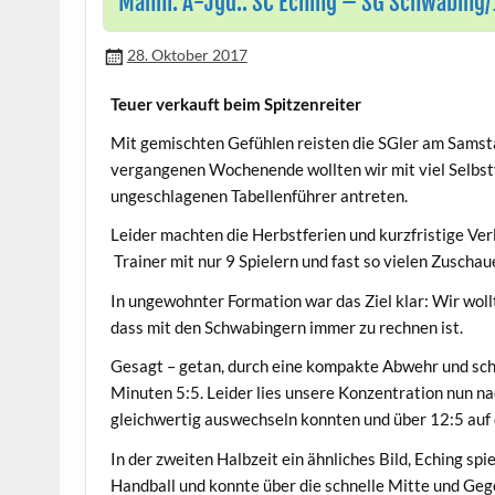
Männl. A-Jgd.: SC Eching – SG Schwabing/
28. Oktober 2017
Teuer verkauft beim Spitzenreiter
Mit gemischten Gefühlen reisten die SGler am Samst
vergangenen Wochenende wollten wir mit viel Selbs
ungeschlagenen Tabellenführer antreten.
Leider machten die Herbstferien und kurzfristige Ver
Trainer mit nur 9 Spielern und fast so vielen Zuschaue
In ungewohnter Formation war das Ziel klar: Wir woll
dass mit den Schwabingern immer zu rechnen ist.
Gesagt – getan, durch eine kompakte Abwehr und sch
Minuten 5:5. Leider lies unsere Konzentration nun na
gleichwertig auswechseln konnten und über 12:5 auf
In der zweiten Halbzeit ein ähnliches Bild, Eching sp
Handball und konnte über die schnelle Mitte und Geg