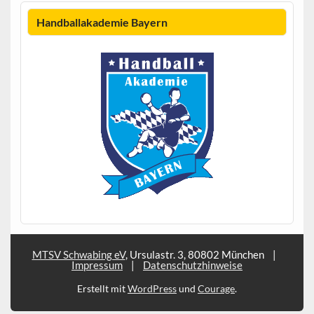
Handballakademie Bayern
MTSV Schwabing eV
, Ursulastr. 3, 80802 München
|
Impressum
|
Datenschutzhinweise
Erstellt mit
WordPress
und
Courage
.